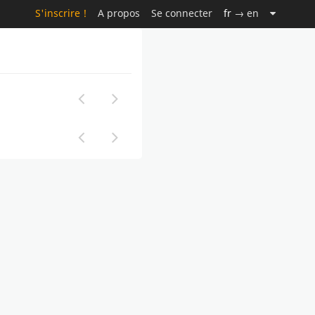
S'inscrire !
A propos
Se connecter
fr
→ en