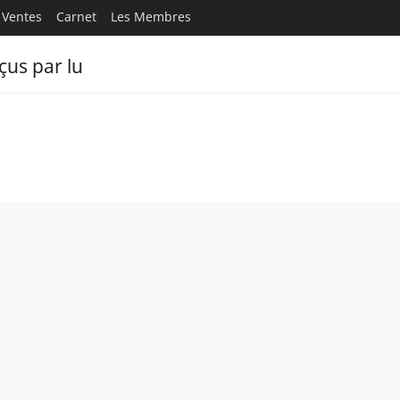
Ventes
Carnet
Les Membres
us par lu