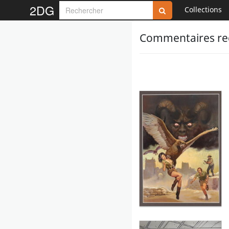
2DG
Collections
Commentaires reç