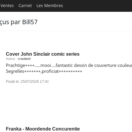
Ventes
Carnet
Les Membres
us par Bill57
Cover John Sinclair comic series
Auteur :
craoland
Prachtige++++.....mooi....fantastic dessin de couverture couleu
Segrelles+++++++,proficiat++++++++++
Posté le:
25/07/2026 17:41
Franka - Moordende Concurentie