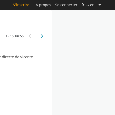
S'inscrire !
A propos
Se connecter
fr
→ en
1 - 15 sur 55
r directe de vicente