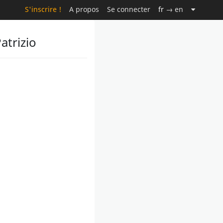
S'inscrire !
A propos
Se connecter
fr
→ en
atrizio