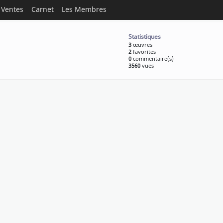
Ventes
Carnet
Les Membres
Statistiques
3
œuvres
2
favorites
0
commentaire(s)
3560
vues