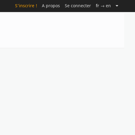
S'inscrire !
A propos
Se connecter
fr
→ en