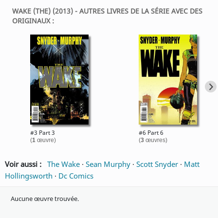
WAKE (THE) (2013) - AUTRES LIVRES DE LA SÉRIE AVEC DES
ORIGINAUX :
#3 Part 3
#6 Part 6
(
1
œuvre)
(
3
œuvres)
Voir aussi :
The Wake
·
Sean Murphy
·
Scott Snyder
·
Matt
Hollingsworth
·
Dc Comics
Aucune œuvre trouvée.