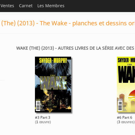
Ventes
Carnet
Les Membres
(The) (2013) - The Wake - planches et dessins or
WAKE (THE) (2013) - AUTRES LIVRES DE LA SÉRIE AVEC DES
#3 Part 3
#6 Part 6
(
1
œuvre)
(
3
œuvres)