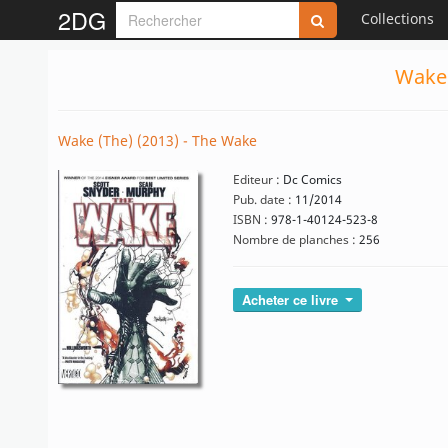
2DG
Collections
Wake 
Wake (The) (2013) - The Wake
Editeur :
Dc Comics
Pub. date :
11/2014
ISBN :
978-1-40124-523-8
Nombre de planches :
256
Acheter ce livre