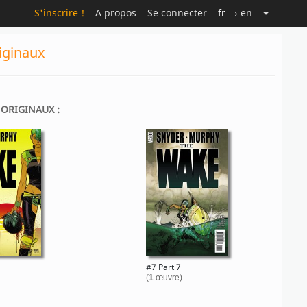
S'inscrire !
A propos
Se connecter
fr
→ en
iginaux
 ORIGINAUX :
#7 Part 7
(
1
œuvre)