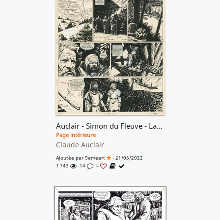
Auclair - Simon du Fleuve - La Ballade de Cheveu-Rouge
Page intérieure
Claude Auclair
Ajoutée par
9emeart
- 21/05/2022
1 743
14
4