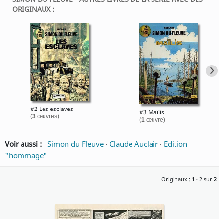
ORIGINAUX :
#2 Les esclaves
#3 Maïlis
(
3
œuvres)
(
1
œuvre)
Voir aussi :
Simon du Fleuve
·
Claude Auclair
·
Edition
"hommage"
Originaux :
1
- 2 sur
2