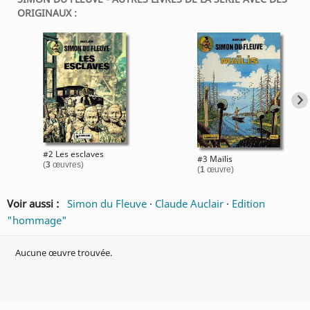
ORIGINAUX :
#2 Les esclaves
#3 Maïlis
(
3
œuvres)
(
1
œuvre)
Voir aussi :
Simon du Fleuve
·
Claude Auclair
·
Edition
"hommage"
Aucune œuvre trouvée.