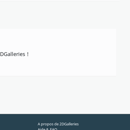
DGalleries !
A propos de 2DGalleries
Aide & FAQ