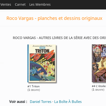
Ventes
Carnet
Les Membres
Roco Vargas - planches et dessins originaux
ROCO VARGAS - AUTRES LIVRES DE LA SÉRIE AVEC DES ORI
#4 L'étoile
#1 Triton
(
1
œuvre)
(
1
œuvre)
Voir aussi :
Daniel Torres
·
La Boîte À Bulles