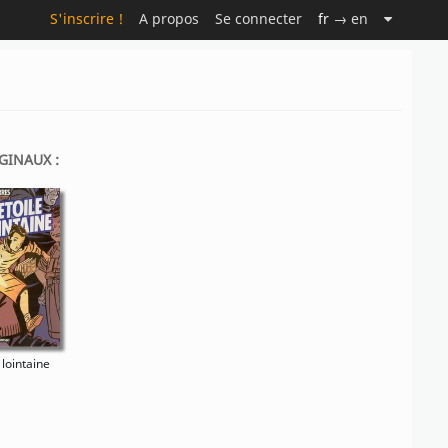
S'inscrire !
A propos
Se connecter
fr
→ en
GINAUX :
 lointaine