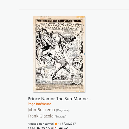
Prince Namor The Sub-Mariner 2 Splash
Page intérieure
John Buscema
(Crayonné)
Frank Giacoia
(Encrage)
Ajoutée par
Sam06
- 17/08/2017
3 646
25
6