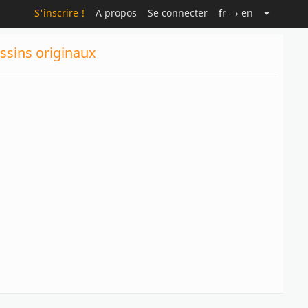
S'inscrire !
A propos
Se connecter
fr
→ en
essins originaux