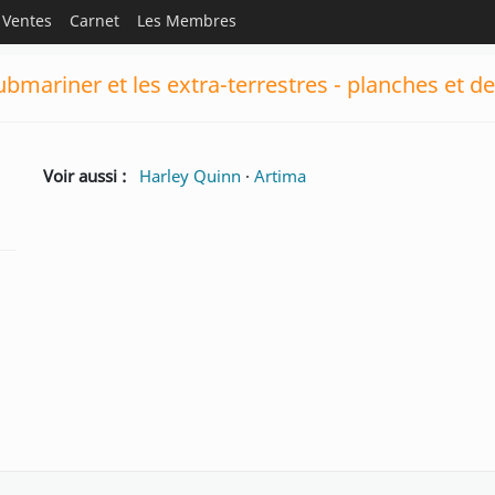
Ventes
Carnet
Les Membres
bmariner et les extra-terrestres - planches et d
Voir aussi :
Harley Quinn
·
Artima