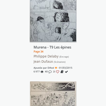
Murena - T9 Les épines
Page 34
Philippe Delaby
(Encrage)
Jean Dufaux
(Scénariste)
Ajoutée par
Difool
- 01/03/2015
6 977
40
21