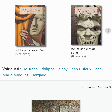
#2 De sable et de
#1 La pourpre et l'or
sang
(
5
œuvres)
(
6
œuvres)
Voir aussi :
Murena
·
Philippe Delaby
·
Jean Dufaux
·
Jean-
Marie Minguez
·
Dargaud
Originaux :
1
- 3 sur
3