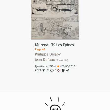
Murena - T9 Les Epines
Page 40
Philippe Delaby
Jean Dufaux
(Scénariste)
Ajoutée par
Difool
- 29/08/2013
7 621
37
9