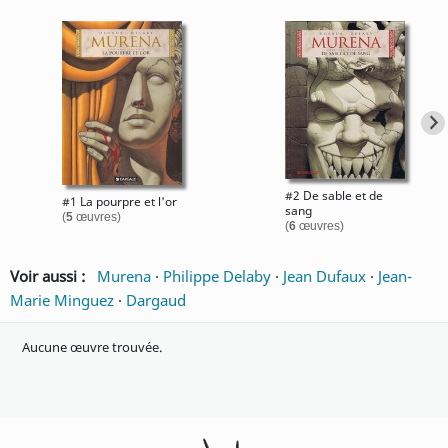
#2 De sable et de
#1 La pourpre et l'or
sang
(
5
œuvres)
(
6
œuvres)
Voir aussi :
Murena
·
Philippe Delaby
·
Jean Dufaux
·
Jean-
Marie Minguez
·
Dargaud
Aucune œuvre trouvée.