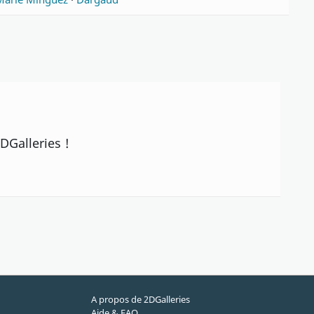
DGalleries !
A propos de 2DGalleries
Aide & FAQ