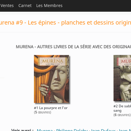
Ventes
Carnet
Les Membres
rena #9 - Les épines - planches et dessins origi
MURENA - AUTRES LIVRES DE LA SÉRIE AVEC DES ORIGINAU
#2 De sabl
#1 La pourpre et l'or
sang
(
5
œuvres)
(
6
œuvres)
Voir aussi :
Murena
·
Philippe Delaby
·
Jean Dufaux
·
Jean-