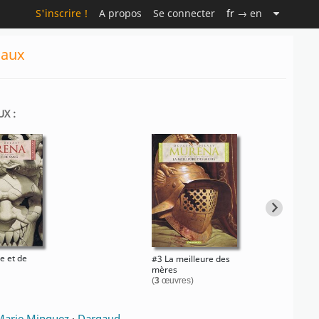
S'inscrire !
A propos
Se connecter
fr
→ en
naux
X :
e et de
#3 La meilleure des
mères
(
3
œuvres)
Marie Minguez
·
Dargaud