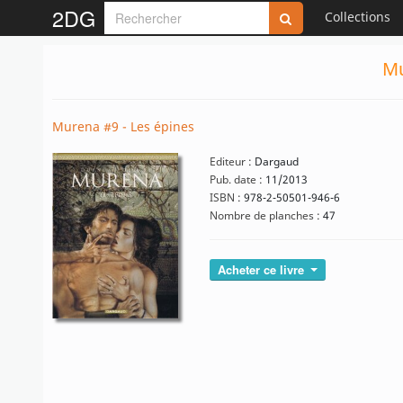
2DG
Collections
Mu
Murena #9 - Les épines
Editeur :
Dargaud
Pub. date :
11/2013
ISBN :
978-2-50501-946-6
Nombre de planches :
47
Acheter ce livre