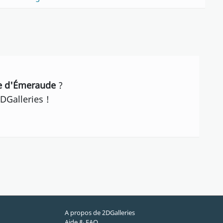
he d'Émeraude
?
DGalleries !
A propos de 2DGalleries
Aide & FAQ