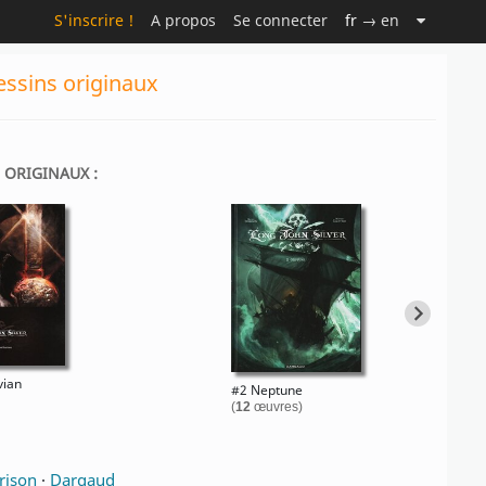
S'inscrire !
A propos
Se connecter
fr
→ en
essins originaux
S ORIGINAUX :
vian
#2 Neptune
(
12
œuvres)
rison
·
Dargaud