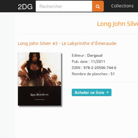
2DG
Collections
Long John Silv
Long John Silver #3 - Le Labyrinthe d'Émeraude
Editeur :
Dargaud
Pub. date :
11/2011
ISBN :
978-2-20506-744-6
Nombre de planches :
51
Acheter ce livre