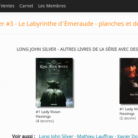
Ventes
Carnet
Les Membres
er #3 - Le Labyrinthe d'Émeraude - planches et d
LONG JOHN SILVER - AUTRES LIVRES DE LA SÉRIE AVEC DE
#1 Lady Vi
#1 Lady Vivian
Hastings
Hastings
(
1
œuvre)
(
4
œuvres)
Voir aussi :
Long John Silver
·
Mathieu Lauffray
·
Xavier Do