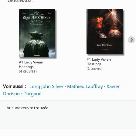
ORIGINAUX :
#1 Lady Vivian
#1 Lady Vivian
Hastings
Hastings
(
1
œuvre)
(
4
œuvres)
Voir aussi :
Long John Silver
·
Mathieu Lauffray
·
Xavier
Dorison
·
Dargaud
Aucune œuvre trouvée.