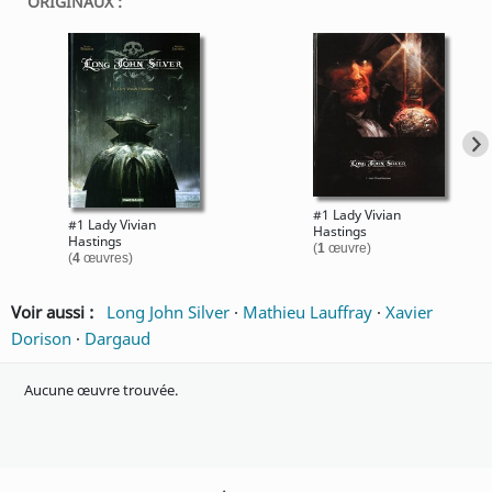
ORIGINAUX :
#1 Lady Vivian
#1 Lady Vivian
Hastings
Hastings
(
1
œuvre)
(
4
œuvres)
Voir aussi :
Long John Silver
·
Mathieu Lauffray
·
Xavier
Dorison
·
Dargaud
Aucune œuvre trouvée.