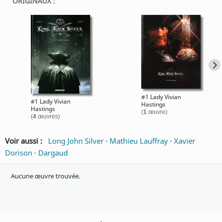
ORIGINAUX :
#1 Lady Vivian
#1 Lady Vivian
Hastings
Hastings
(
1
œuvre)
(
4
œuvres)
Voir aussi :
Long John Silver
·
Mathieu Lauffray
·
Xavier
Dorison
·
Dargaud
Aucune œuvre trouvée.