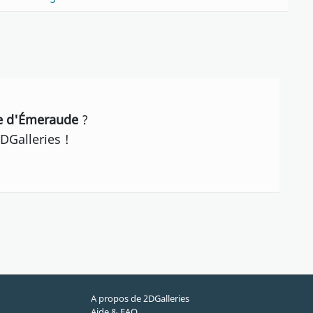
he d'Émeraude
?
DGalleries !
A propos de 2DGalleries
Aide & FAQ