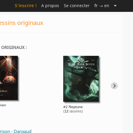
S'inscrire !
A propos
Se connecter
fr
→ en
essins originaux
S ORIGINAUX :
vian
#2 Neptune
(
12
œuvres)
rison
·
Dargaud