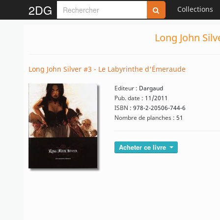
2DG
Collections
Long John Silv
Long John Silver #3 - Le Labyrinthe d'Émeraude
Editeur :
Dargaud
Pub. date :
11/2011
ISBN :
978-2-20506-744-6
Nombre de planches :
51
Acheter ce livre