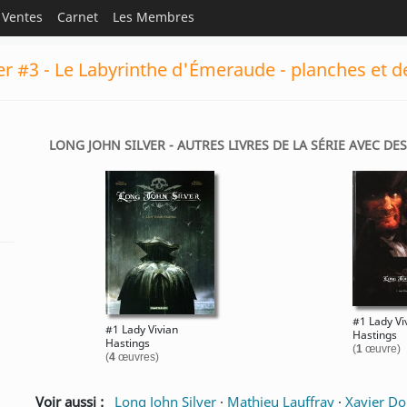
Ventes
Carnet
Les Membres
er #3 - Le Labyrinthe d'Émeraude - planches et d
LONG JOHN SILVER - AUTRES LIVRES DE LA SÉRIE AVEC DE
#1 Lady Vi
#1 Lady Vivian
Hastings
Hastings
(
1
œuvre)
(
4
œuvres)
Voir aussi :
Long John Silver
·
Mathieu Lauffray
·
Xavier Do