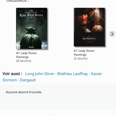
ORIGINAUX :
#1 Lady Vivian
#1 Lady Vivian
Hastings
Hastings
(
1
œuvre)
(
4
œuvres)
Voir aussi :
Long John Silver
·
Mathieu Lauffray
·
Xavier
Dorison
·
Dargaud
Aucune œuvre trouvée.