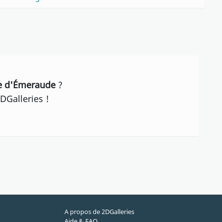
he d'Émeraude
?
DGalleries !
A propos de 2DGalleries
Aide & FAQ