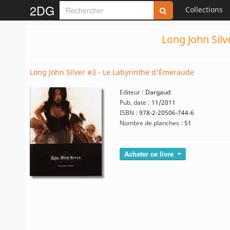
2DG
Collections
Long John Silv
Long John Silver #3 - Le Labyrinthe d'Émeraude
Editeur :
Dargaud
Pub. date :
11/2011
ISBN :
978-2-20506-744-6
Nombre de planches :
51
Acheter ce livre