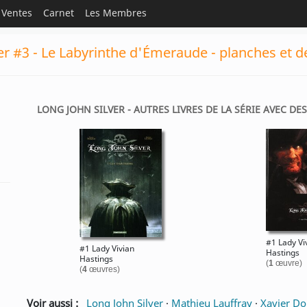
Ventes
Carnet
Les Membres
er #3 - Le Labyrinthe d'Émeraude - planches et d
LONG JOHN SILVER - AUTRES LIVRES DE LA SÉRIE AVEC DE
#1 Lady Vi
#1 Lady Vivian
Hastings
Hastings
(
1
œuvre)
(
4
œuvres)
Voir aussi :
Long John Silver
·
Mathieu Lauffray
·
Xavier Do