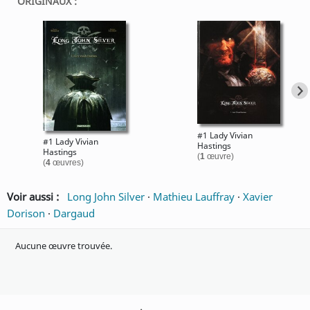
ORIGINAUX :
#1 Lady Vivian
#1 Lady Vivian
Hastings
Hastings
(
1
œuvre)
(
4
œuvres)
Voir aussi :
Long John Silver
·
Mathieu Lauffray
·
Xavier
Dorison
·
Dargaud
Aucune œuvre trouvée.