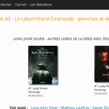
Ventes
Carnet
Les Membres
er #3 - Le Labyrinthe d'Émeraude - planches et d
LONG JOHN SILVER - AUTRES LIVRES DE LA SÉRIE AVEC DE
#1 Lady Vi
#1 Lady Vivian
Hastings
Hastings
(
1
œuvre)
(
4
œuvres)
Voir aussi :
Long John Silver
·
Mathieu Lauffray
·
Xavier Do