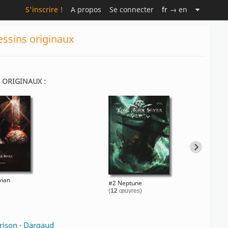
S'inscrire !
A propos
Se connecter
fr
→ en
essins originaux
S ORIGINAUX :
vian
#2 Neptune
(
12
œuvres)
rison
·
Dargaud