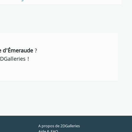
he d'Émeraude
?
DGalleries !
A propos de 2DGalleries
Aide & FAQ