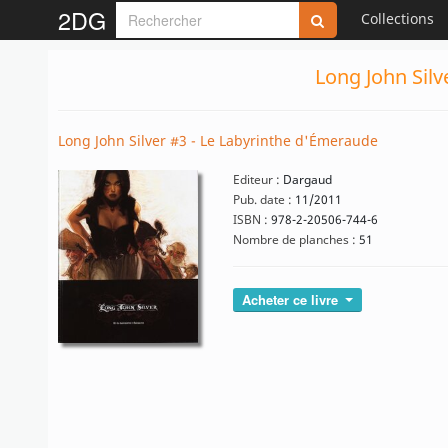
2DG
Collections
Long John Silv
Long John Silver #3 - Le Labyrinthe d'Émeraude
Editeur :
Dargaud
Pub. date :
11/2011
ISBN :
978-2-20506-744-6
Nombre de planches :
51
Acheter ce livre