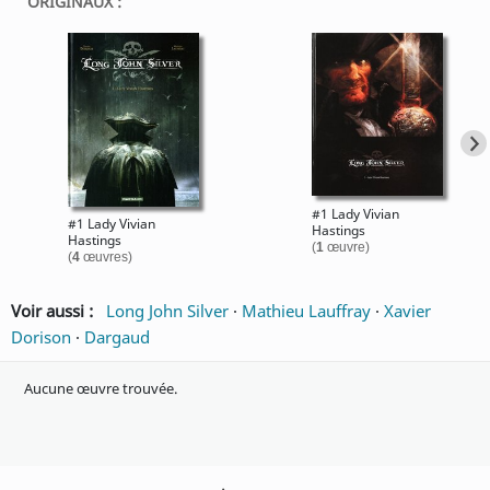
ORIGINAUX :
#1 Lady Vivian
#1 Lady Vivian
Hastings
Hastings
(
1
œuvre)
(
4
œuvres)
Voir aussi :
Long John Silver
·
Mathieu Lauffray
·
Xavier
Dorison
·
Dargaud
Aucune œuvre trouvée.