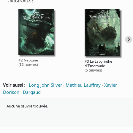
ORIGINAUX :
#2 Neptune
#3 Le Labyrinthe
(
12
œuvres)
d'Émeraude
(
5
œuvres)
Voir aussi :
Long John Silver
·
Mathieu Lauffray
·
Xavier
Dorison
·
Dargaud
Aucune œuvre trouvée.