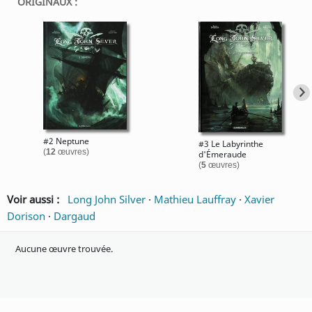
ORIGINAUX :
#2 Neptune
#3 Le Labyrinthe
(
12
œuvres)
d'Émeraude
(
5
œuvres)
Voir aussi :
Long John Silver
·
Mathieu Lauffray
·
Xavier
Dorison
·
Dargaud
Aucune œuvre trouvée.