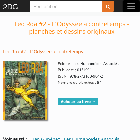
2DG
Léo Roa #2 - L'Odyssée à contretemps -
planches et dessins originaux
Léo Roa #2 - L'Odyssée à contretemps
Editeur :
Les Humanoïdes Associés
Pub. date :
01/1991
ISBN :
978-2-73160-904-2
Nombre de planches :
54
Acheter ce livre
Voir aussi :
Juan Giménez
·
Les Humanoïdes Associés