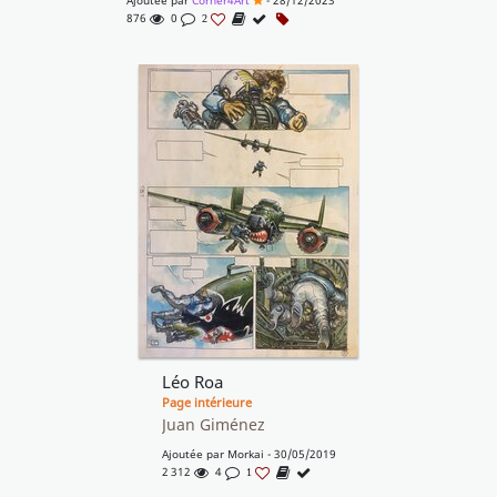
Ajoutée par
Corner4Art
- 28/12/2023
876
0
2
Léo Roa
Page intérieure
Juan Giménez
Ajoutée par
Morkai
- 30/05/2019
2 312
4
1