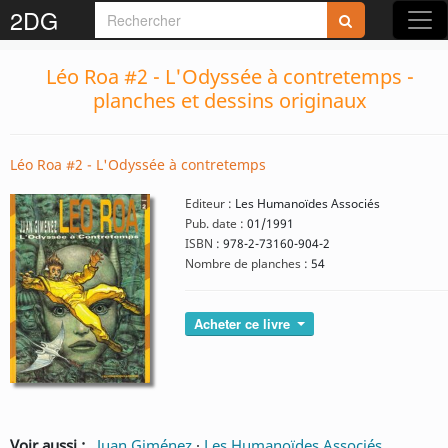
2DG
Léo Roa #2 - L'Odyssée à contretemps -
planches et dessins originaux
Léo Roa #2 - L'Odyssée à contretemps
Editeur :
Les Humanoïdes Associés
Pub. date :
01/1991
ISBN :
978-2-73160-904-2
Nombre de planches :
54
Acheter ce livre
Voir aussi :
Juan Giménez
·
Les Humanoïdes Associés