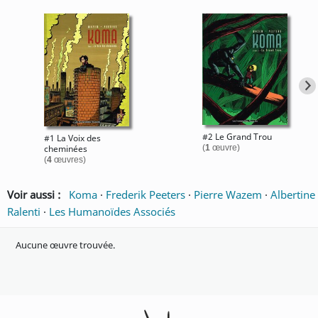
#2 Le Grand Trou
#1 La Voix des
cheminées
(
1
œuvre)
(
4
œuvres)
Voir aussi :
Koma
·
Frederik Peeters
·
Pierre Wazem
·
Albertine
Ralenti
·
Les Humanoïdes Associés
Aucune œuvre trouvée.