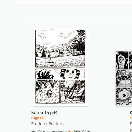
Koma T5 p44
Page 44
P
Frederik Peeters
F
Ajoutée par
Juanmiguelin
- 20/04/2016