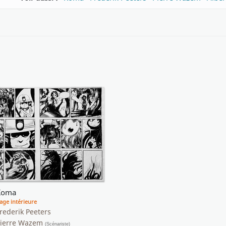
Koma
age intérieure
rederik Peeters
Pierre Wazem
(Scénariste)