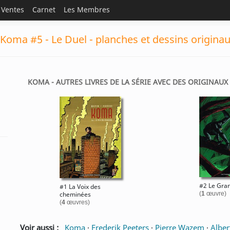
Ventes
Carnet
Les Membres
Koma #5 - Le Duel - planches et dessins origina
KOMA - AUTRES LIVRES DE LA SÉRIE AVEC DES ORIGINAUX 
#2 Le Gra
#1 La Voix des
cheminées
(
1
œuvre)
(
4
œuvres)
Voir aussi :
Koma
·
Frederik Peeters
·
Pierre Wazem
·
Alber