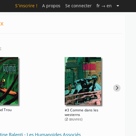
S'inscrire !
A propos
Se connecter
fr
→ en
ux
:
nd Trou
#3 Comme dans les
westerns
(
2
œuvres)
tine Ralenti
·
Les Humanoïdes Associés