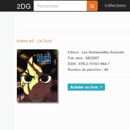
2DG
Collections
Koma #5 - Le Duel
Editeur :
Les Humanoïdes Associés
Pub. date :
08/2007
ISBN :
978-2-73161-944-7
Nombre de planches :
46
Acheter ce livre