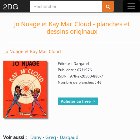
2DG
Jo Nuage et Kay Mac Cloud - planches et
dessins originaux
Jo Nuage et Kay Mac Cloud
Editeur :
Dargaud
Pub. date :
07/1976
ISBN :
978-2-20500-880-7
Nombre de planches :
46
Acheter ce livre
Voir aussi :
Dany
·
Greg
·
Dargaud