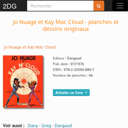
2DG
Jo Nuage et Kay Mac Cloud - planches et
dessins originaux
Jo Nuage et Kay Mac Cloud
Editeur :
Dargaud
Pub. date :
07/1976
ISBN :
978-2-20500-880-7
Nombre de planches :
46
Acheter ce livre
Voir aussi :
Dany
·
Greg
·
Dargaud