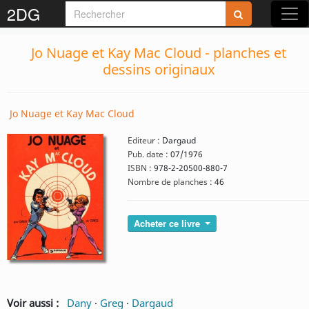
2DG
Jo Nuage et Kay Mac Cloud - planches et
dessins originaux
Jo Nuage et Kay Mac Cloud
Editeur :
Dargaud
Pub. date :
07/1976
ISBN :
978-2-20500-880-7
Nombre de planches :
46
Acheter ce livre
Voir aussi :
Dany
·
Greg
·
Dargaud