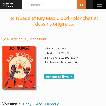
2DG
Jo Nuage et Kay Mac Cloud - planches et
dessins originaux
Jo Nuage et Kay Mac Cloud
Editeur :
Dargaud
Pub. date :
07/1976
ISBN :
978-2-20500-880-7
Nombre de planches :
46
Acheter ce livre
Voir aussi :
Dany
·
Greg
·
Dargaud