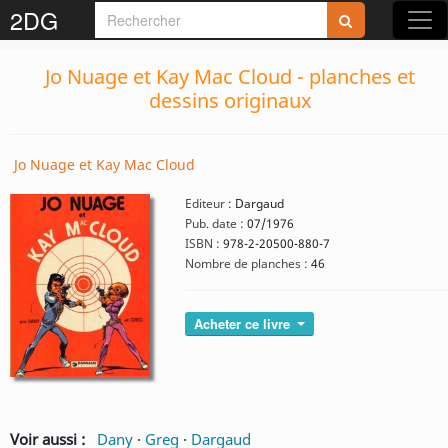
2DG
Jo Nuage et Kay Mac Cloud - planches et
dessins originaux
Jo Nuage et Kay Mac Cloud
Editeur :
Dargaud
Pub. date :
07/1976
ISBN :
978-2-20500-880-7
Nombre de planches :
46
Acheter ce livre
Voir aussi :
Dany
·
Greg
·
Dargaud