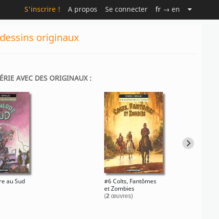
S'inscrire !
A propos
Se connecter
fr
→ en
 dessins originaux
SÉRIE AVEC DES ORIGINAUX :
re au Sud
#6 Colts, Fantômes
et Zombies
(
2
œuvres)