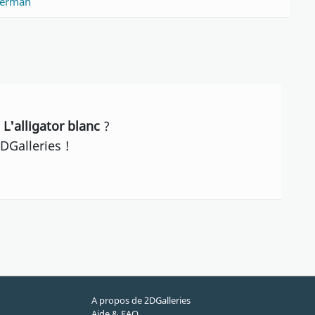
terman
L'alligator blanc
?
DGalleries !
A propos de 2DGalleries
Aide & FAQ