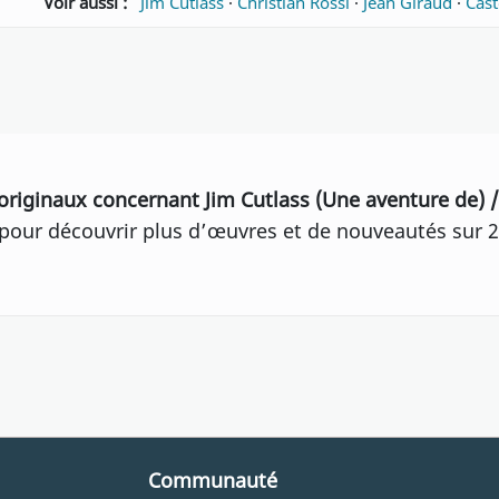
Voir aussi :
Jim Cutlass
·
Christian Rossi
·
Jean Giraud
·
Cas
originaux concernant Jim Cutlass (Une aventure de) / 
our découvrir plus d’œuvres et de nouveautés sur 2
Communauté