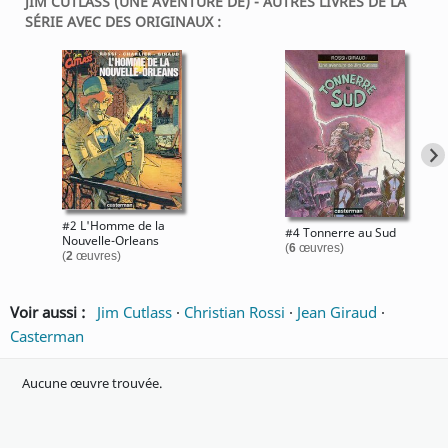
JIM CUTLASS (UNE AVENTURE DE) - AUTRES LIVRES DE LA
SÉRIE AVEC DES ORIGINAUX :
#2 L'Homme de la
#4 Tonnerre au Sud
Nouvelle-Orleans
(
6
œuvres)
(
2
œuvres)
Voir aussi :
Jim Cutlass
·
Christian Rossi
·
Jean Giraud
·
Casterman
Aucune œuvre trouvée.