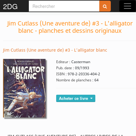
2DG
Jim Cutlass (Une aventure de) #3 - L'alligator
blanc - planches et dessins originaux
Jim Cutlass (Une aventure de) #3 - L'alligator blanc
Editeur :
Casterman
Pub. date :
09/1993
ISBN :
978-2-20336-404-2
Nombre de planches :
64
Acheter ce livre