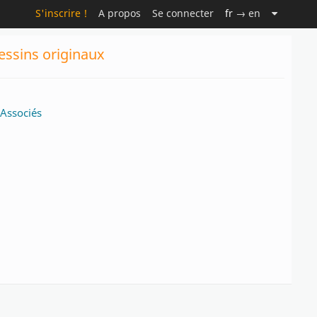
S'inscrire !
A propos
Se connecter
fr
→ en
essins originaux
Associés