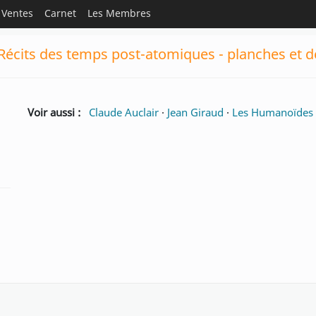
Ventes
Carnet
Les Membres
 Récits des temps post-atomiques - planches et d
Voir aussi :
Claude Auclair
·
Jean Giraud
·
Les Humanoïdes 