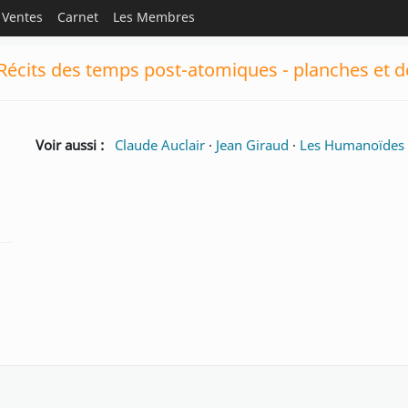
Ventes
Carnet
Les Membres
 Récits des temps post-atomiques - planches et d
Voir aussi :
Claude Auclair
·
Jean Giraud
·
Les Humanoïdes 