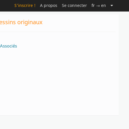
S'inscrire !
A propos
Se connecter
fr
→ en
essins originaux
Associés