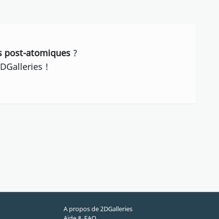
ps post-atomiques
?
DGalleries !
A propos de 2DGalleries
Aide & FAQ