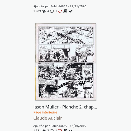
Ajoutée par
Robin14669
- 22/11/2020
1 289
4
1
Jason Muller - Planche 2, chapitre 4
Page intérieure
Claude Auclair
Ajoutée par
Robin14669
- 18/10/2019
1 921
3
1