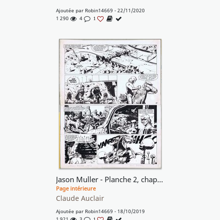
Ajoutée par
Robin14669
- 22/11/2020
1 290
4
1
Jason Muller - Planche 2, chapitre 4
Page intérieure
Claude Auclair
Ajoutée par
Robin14669
- 18/10/2019
1 921
3
1