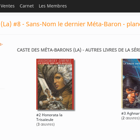
Ventes
Carnet
Les Membres
(La) #8 - Sans-Nom le dernier Méta-Baron - plan
a-
CASTE DES MÉTA-BARONS (LA) - AUTRES LIVRES DE LA SÉR
#3 Aghnar 
#2 Honorata la
(
2
œuvres)
Trisaïeule
(
3
œuvres)