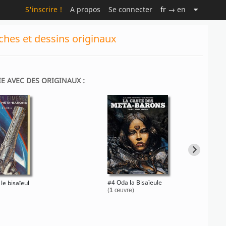
S'inscrire !
A propos
Se connecter
fr
→ en
ches et dessins originaux
IE AVEC DES ORIGINAUX :
#4 Oda la Bisaïeule
le bisaïeul
(
1
œuvre)