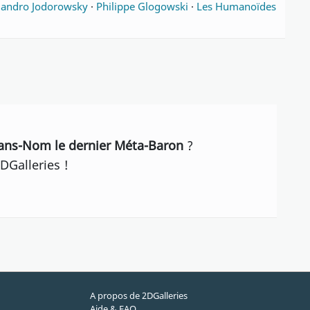
jandro Jodorowsky
·
Philippe Glogowski
·
Les Humanoïdes
Sans-Nom le dernier Méta-Baron
?
DGalleries !
A propos de 2DGalleries
Aide & FAQ