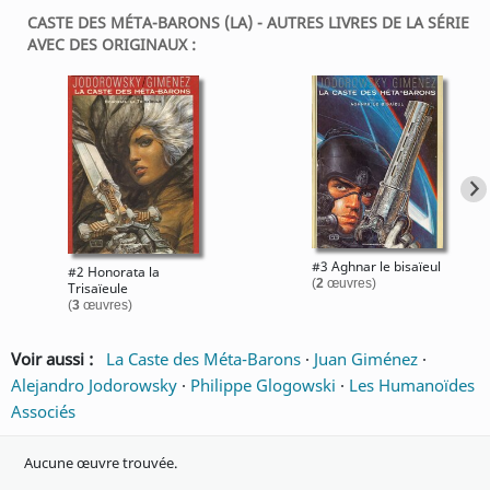
CASTE DES MÉTA-BARONS (LA) - AUTRES LIVRES DE LA SÉRIE
AVEC DES ORIGINAUX :
#3 Aghnar le bisaïeul
#2 Honorata la
(
2
œuvres)
Trisaïeule
(
3
œuvres)
Voir aussi :
La Caste des Méta-Barons
·
Juan Giménez
·
Alejandro Jodorowsky
·
Philippe Glogowski
·
Les Humanoïdes
Associés
Aucune œuvre trouvée.