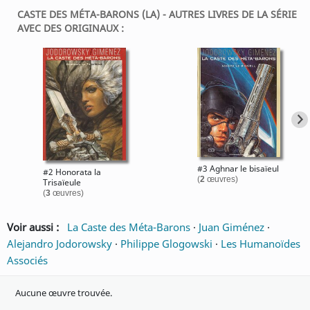
CASTE DES MÉTA-BARONS (LA) - AUTRES LIVRES DE LA SÉRIE
AVEC DES ORIGINAUX :
#3 Aghnar le bisaïeul
#2 Honorata la
(
2
œuvres)
Trisaïeule
(
3
œuvres)
Voir aussi :
La Caste des Méta-Barons
·
Juan Giménez
·
Alejandro Jodorowsky
·
Philippe Glogowski
·
Les Humanoïdes
Associés
Aucune œuvre trouvée.