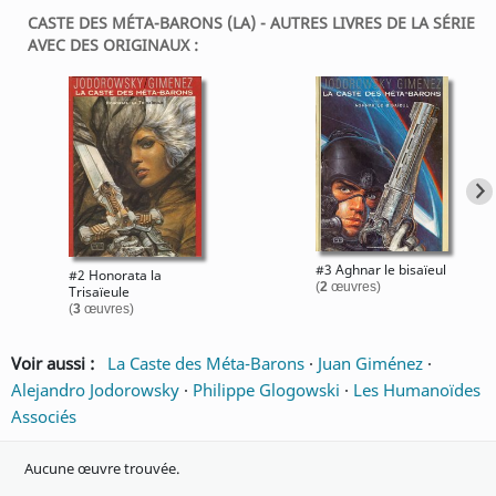
CASTE DES MÉTA-BARONS (LA) - AUTRES LIVRES DE LA SÉRIE
AVEC DES ORIGINAUX :
#3 Aghnar le bisaïeul
#2 Honorata la
(
2
œuvres)
Trisaïeule
(
3
œuvres)
Voir aussi :
La Caste des Méta-Barons
·
Juan Giménez
·
Alejandro Jodorowsky
·
Philippe Glogowski
·
Les Humanoïdes
Associés
Aucune œuvre trouvée.