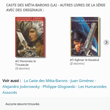
CASTE DES MÉTA-BARONS (LA) - AUTRES LIVRES DE LA SÉRIE
AVEC DES ORIGINAUX :
#3 Aghnar le bisaïeul
#2 Honorata la
(
2
œuvres)
Trisaïeule
(
3
œuvres)
Voir aussi :
La Caste des Méta-Barons
·
Juan Giménez
·
Alejandro Jodorowsky
·
Philippe Glogowski
·
Les Humanoïdes
Associés
Aucune œuvre trouvée.