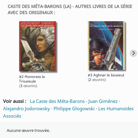
CASTE DES MÉTA-BARONS (LA) - AUTRES LIVRES DE LA SÉRIE
AVEC DES ORIGINAUX :
#3 Aghnar le bisaïeul
#2 Honorata la
(
2
œuvres)
Trisaïeule
(
3
œuvres)
Voir aussi :
La Caste des Méta-Barons
·
Juan Giménez
·
Alejandro Jodorowsky
·
Philippe Glogowski
·
Les Humanoïdes
Associés
Aucune œuvre trouvée.