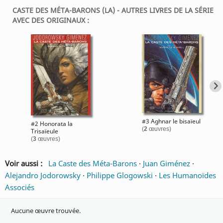
CASTE DES MÉTA-BARONS (LA) - AUTRES LIVRES DE LA SÉRIE
AVEC DES ORIGINAUX :
#3 Aghnar le bisaïeul
#2 Honorata la
(
2
œuvres)
Trisaïeule
(
3
œuvres)
Voir aussi :
La Caste des Méta-Barons
·
Juan Giménez
·
Alejandro Jodorowsky
·
Philippe Glogowski
·
Les Humanoïdes
Associés
Aucune œuvre trouvée.