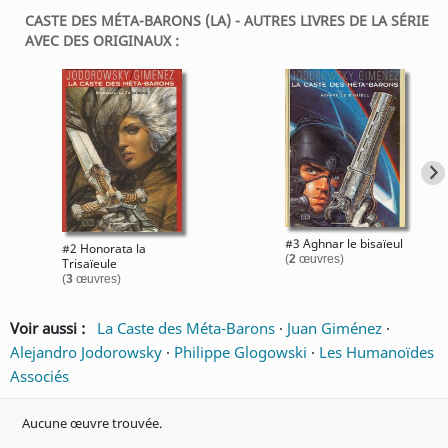
CASTE DES MÉTA-BARONS (LA) - AUTRES LIVRES DE LA SÉRIE
AVEC DES ORIGINAUX :
#3 Aghnar le bisaïeul
#2 Honorata la
(
2
œuvres)
Trisaïeule
(
3
œuvres)
Voir aussi :
La Caste des Méta-Barons
·
Juan Giménez
·
Alejandro Jodorowsky
·
Philippe Glogowski
·
Les Humanoïdes
Associés
Aucune œuvre trouvée.