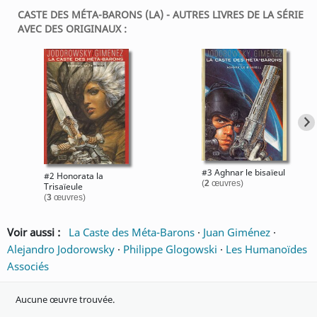
CASTE DES MÉTA-BARONS (LA) - AUTRES LIVRES DE LA SÉRIE
AVEC DES ORIGINAUX :
#3 Aghnar le bisaïeul
#2 Honorata la
(
2
œuvres)
Trisaïeule
(
3
œuvres)
Voir aussi :
La Caste des Méta-Barons
·
Juan Giménez
·
Alejandro Jodorowsky
·
Philippe Glogowski
·
Les Humanoïdes
Associés
Aucune œuvre trouvée.