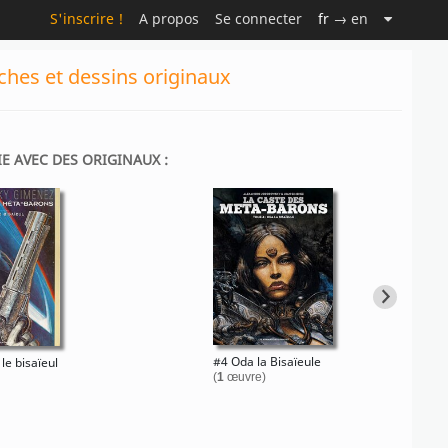
S'inscrire !
A propos
Se connecter
fr
→ en
ches et dessins originaux
IE AVEC DES ORIGINAUX :
#4 Oda la Bisaïeule
le bisaïeul
(
1
œuvre)