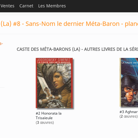
Ventes
Carnet
Les Membres
(La) #8 - Sans-Nom le dernier Méta-Baron - plan
a-
CASTE DES MÉTA-BARONS (LA) - AUTRES LIVRES DE LA SÉR
#3 Aghnar 
#2 Honorata la
(
2
œuvres)
Trisaïeule
(
3
œuvres)