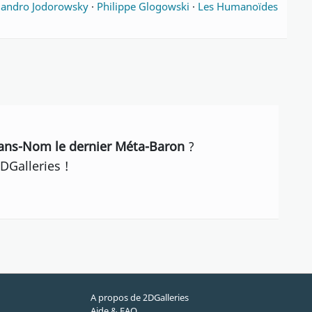
jandro Jodorowsky
·
Philippe Glogowski
·
Les Humanoïdes
Sans-Nom le dernier Méta-Baron
?
DGalleries !
A propos de 2DGalleries
Aide & FAQ